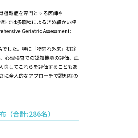
骨粗鬆症を専門とする医師や
当科では多職種によるきめ細かい評
riatric Assessment:
.9名でした。特に「物忘れ外来」初診
、心理検査での認知機能の評価、血
入院してこれらを評価することもあ
さに全人的なアプローチで認知症の
布（合計:286名）