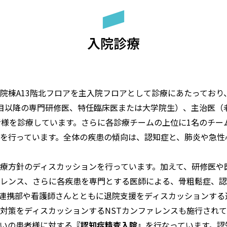
入院診療
棟A13階北フロアを主入院フロアとして診療にあたっており、2
目以降の専門研修医、特任臨床医または大学院生）、主治医（
者様を診療しています。さらに各診療チームの上位に1名のチー
を行っています。全体の疾患の傾向は、認知症と、肺炎や急性
療方針のディスカッションを行っています。加えて、研修医や
レンス、さらに各疾患を専門とする医師による、骨粗鬆症、認
連携部や看護師さんとともに退院支援をディスカッションする
対策をディスカッションするNSTカンファレンスも施行されて
いの患者様に対する
『認知症精査入院』
を行なっています。認