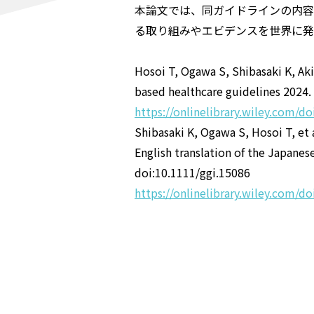
本論文では、同ガイドラインの内容
る取り組みやエビデンスを世界に発
Hosoi T, Ogawa S, Shibasaki K, Aki
based healthcare guidelines 2024. 
https://onlinelibrary.wiley.com/d
Shibasaki K, Ogawa S, Hosoi T, et 
English translation of the Japanes
doi:10.1111/ggi.15086
https://onlinelibrary.wiley.com/d