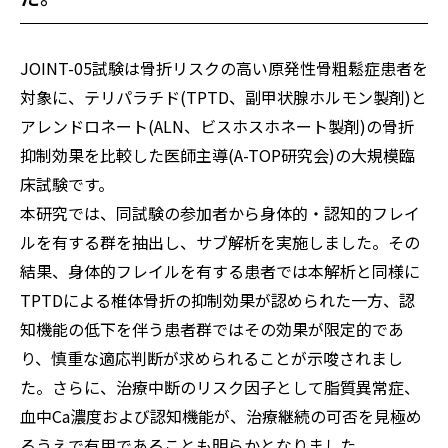
JOINT-05試験は骨折リスクの高い原発性骨粗鬆症患者を
対象に、テリパラチド(TPTD、副甲状腺ホルモン製剤)と
アレンドロネート(ALN、ビスホスホネート製剤)の骨折
抑制効果を比較した医師主導(A-TOP研究会)の大規模臨
床試験です。
本研究では、同試験の参加者から身体的・認知的フレイ
ルを有する群を抽出し、サブ解析を実施しました。その
結果、身体的フレイルを有する患者では本解析と同様に
TPTDによる椎体骨折の抑制効果が認められた一方、認
知機能の低下を伴う患者群ではその効果が限定的であ
り、慎重な適応判断が求められることが示唆されまし
た。さらに、治療中断のリスク因子として脂質異常症、
血中Ca濃度および認知機能が、治療継続の可否を見極め
るうえで有用であることも明らかとなりました。